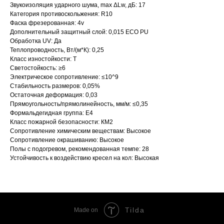
Звукоизоляция ударного шума, max ΔLw, дБ: 17
Категория противоскольжения: R10
Фаска фрезерованная: 4v
Дополнительный защитный слой: 0,015 ECO PU
Обработка UV: Да
Теплопроводность, Вт/(м*К): 0,25
Класс изностойкости: Т
Светостойкость: ≥6
Электрическое сопротивление: ≤10^9
Стабильность размеров: 0,05%
Остаточная деформация: 0,03
Прямоугольность/прямолинейность, мм/м: ≤0,35
Формальдегидная группа: Е4
Класс пожарной безопасности: КМ2
Сопротивление химическим веществам: Высокое
Сопротивление окрашиванию: Высокое
Полы с подогревом, рекомендованная темпе: 28
Устойчивость к воздействию кресел на кол: Высокая
Tilda
Made on