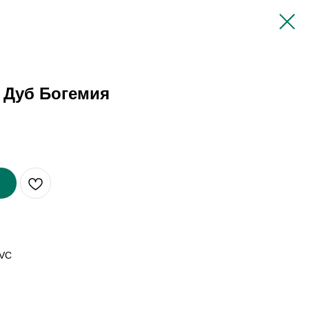
r Дуб Богемия
PVC