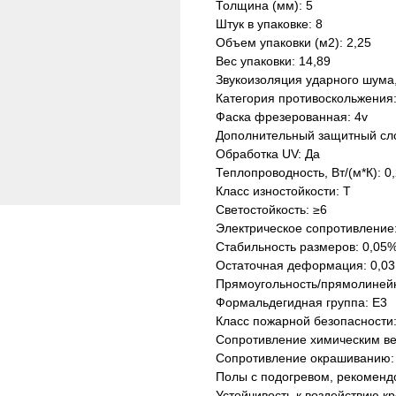
Толщина (мм): 5
Штук в упаковке: 8
Объем упаковки (м2): 2,25
Вес упаковки: 14,89
Звукоизоляция ударного шума,
Категория противоскольжения
Фаска фрезерованная: 4v
Дополнительный защитный сл
Обработка UV: Да
Теплопроводность, Вт/(м*К): 0
Класс изностойкости: Т
Светостойкость: ≥6
Электрическое сопротивление
Стабильность размеров: 0,05
Остаточная деформация: 0,03
Прямоугольность/прямолинейн
Формальдегидная группа: Е3
Класс пожарной безопасности
Сопротивление химическим в
Сопротивление окрашиванию:
Полы с подогревом, рекоменд
Устойчивость к воздействию кр