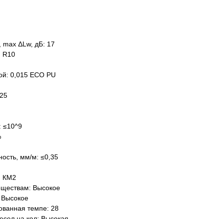
 max ΔLw, дБ: 17
: R10
ой: 0,015 ECO PU
,25
: ≤10^9
%
ость, мм/м: ≤0,35
: КМ2
еществам: Высокое
 Высокое
ованная темпе: 28
есел на кол: Высокая