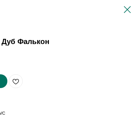
r Дуб Фалькон
PVC