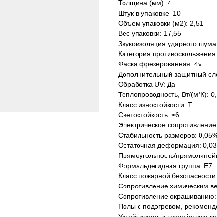
Толщина (мм): 4
Штук в упаковке: 10
Объем упаковки (м2): 2,51
Вес упаковки: 17,55
Звукоизоляция ударного шума,
Категория противоскольжения
Фаска фрезерованная: 4v
Дополнительный защитный сл
Обработка UV: Да
Теплопроводность, Вт/(м*К): 0
Класс изностойкости: Т
Светостойкость: ≥6
Электрическое сопротивление
Стабильность размеров: 0,05
Остаточная деформация: 0,03
Прямоугольность/прямолинейн
Формальдегидная группа: Е7
Класс пожарной безопасности
Сопротивление химическим в
Сопротивление окрашиванию:
Полы с подогревом, рекоменд
Устойчивость к воздействию кр