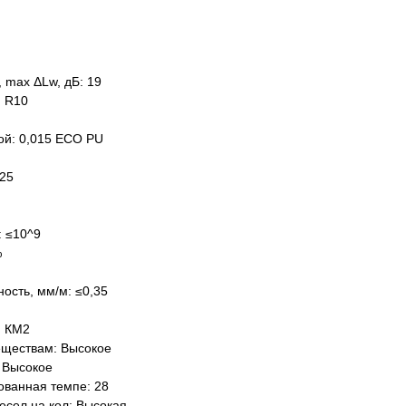
 max ΔLw, дБ: 19
: R10
ой: 0,015 ECO PU
,25
: ≤10^9
%
ость, мм/м: ≤0,35
: КМ2
еществам: Высокое
 Высокое
ованная темпе: 28
есел на кол: Высокая