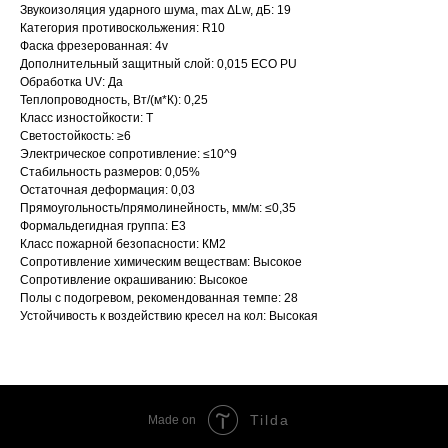
Звукоизоляция ударного шума, max ΔLw, дБ: 19
Категория противоскольжения: R10
Фаска фрезерованная: 4v
Дополнительный защитный слой: 0,015 ECO PU
Обработка UV: Да
Теплопроводность, Вт/(м*К): 0,25
Класс изностойкости: Т
Светостойкость: ≥6
Электрическое сопротивление: ≤10^9
Стабильность размеров: 0,05%
Остаточная деформация: 0,03
Прямоугольность/прямолинейность, мм/м: ≤0,35
Формальдегидная группа: Е3
Класс пожарной безопасности: КМ2
Сопротивление химическим веществам: Высокое
Сопротивление окрашиванию: Высокое
Полы с подогревом, рекомендованная темпе: 28
Устойчивость к воздействию кресел на кол: Высокая
Tilda
Made on