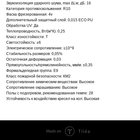
Звукоизоляция ударного шума, max ΔLw, дБ: 16
Категория противоскольжения: R10
Фаска фрезерованная: 4v
Дополнительный защитный слой: 0,015 ECO PU
Обработка UV: Да
Теплопроводность, Вт/(м*К): 0,25
Класс изностойкости: Т
Светостойкость: ≥6
Электрическое сопротивление: ≤10^9
Стабильность размеров: 0,05%
Остаточная деформация: 0,03
Прямоугольность/прямолинейность, мм/м: ≤0,35
Формальдегидная группа: Е9
Класс пожарной безопасности: КМ2
Сопротивление химическим веществам: Высокое
Сопротивление окрашиванию: Высокое
Полы с подогревом, рекомендованная темпе: 28
Устойчивость к воздействию кресел на кол: Высокая
Tilda
Made on