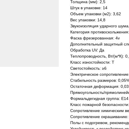
Толщина (мм): 2,5
Штук в упаковке: 14
Объем упаковки (м2): 3,62
Вес упаковки: 14,8
Звукоизоляция ударного шума,
Категория противоскольжения
Фаска фрезерованная: 4v
Дополнительный защитный сл
Обработка UV: Да
Теплопроводность, Вт/(м*К): 0
Класс изностойкости: Т
Светостойкость: ≥6
Электрическое сопротивление
Стабильность размеров: 0,05
Остаточная деформация: 0,03
Прямоугольность/прямолинейн
Формальдегидная группа: Е14
Класс пожарной безопасности
Сопротивление химическим в
Сопротивление окрашиванию:
Полы с подогревом, рекоменд
Устойчивость к воздействию кр