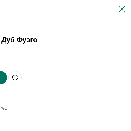
r Дуб Фуэго
 PVC