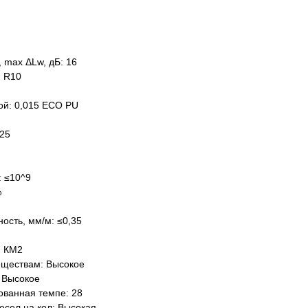
 max ΔLw, дБ: 16
: R10
ой: 0,015 ECO PU
,25
: ≤10^9
%
ость, мм/м: ≤0,35
: КМ2
еществам: Высокое
 Высокое
ованная темпе: 28
есел на кол: Высокая