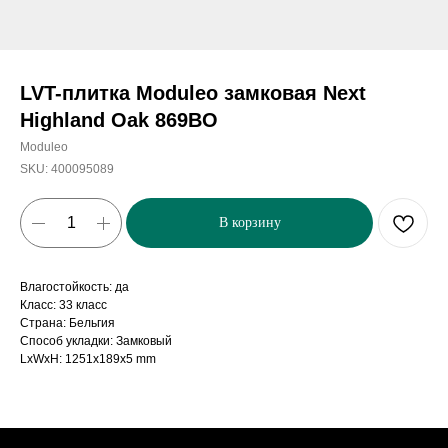
LVT-плитка Moduleo замковая Next
Highland Oak 869BO
Moduleo
SKU:
400095089
В корзину
Влагостойкость: да
Класс: 33 класс
Страна: Бельгия
Способ укладки: Замковый
LxWxH: 1251x189x5 mm