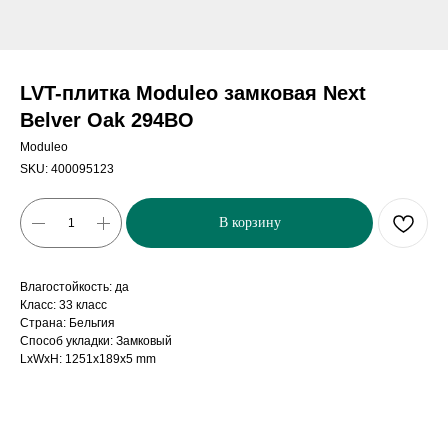
LVT-плитка Moduleo замковая Next
Belver Oak 294BO
Moduleo
SKU:
400095123
В корзину
Влагостойкость: да
Класс: 33 класс
Страна: Бельгия
Способ укладки: Замковый
LxWxH: 1251x189x5 mm