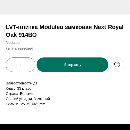
LVT-плитка Moduleo замковая Next Royal
Oak 914BO
Moduleo
SKU:
400095085
В корзину
Влагостойкость: да
Класс: 33 класс
Страна: Бельгия
Способ укладки: Замковый
LxWxH: 1251x189x5 mm