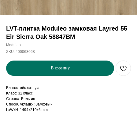
LVT-плитка Moduleo замковая Layred 55
Eir Sierra Oak 58847BM
Moduleo
SKU:
400063068
В корзину
Влагостойкость: да
Класс: 32 класс
Страна: Бельгия
Способ укладки: Замковый
LxWxH: 1494x210x6 mm