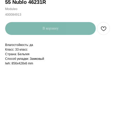
55 Nublo 46231R
Moduleo
400084913
В корзину
Влагостойкость: да
Класс: 33 класс
Страна: Бельгия
Способ укладки: Замковый
lwh: 856x428x6 mm