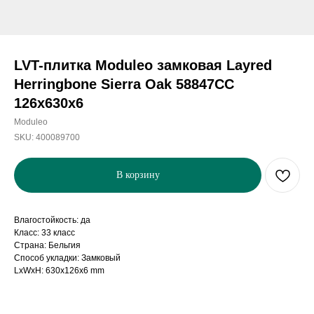
LVT-плитка Moduleo замковая Layred
Herringbone Sierra Oak 58847CC
126х630x6
Moduleo
SKU:
400089700
В корзину
Влагостойкость: да
Класс: 33 класс
Страна: Бельгия
Способ укладки: Замковый
LxWxH: 630x126x6 mm