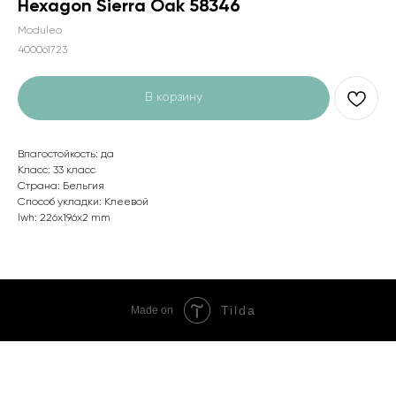
Hexagon Sierra Oak 58346
Moduleo
400061723
В корзину
Влагостойкость: да
Класс: 33 класс
Страна: Бельгия
Способ укладки: Клеевой
lwh: 226x196x2 mm
Tilda
Made on