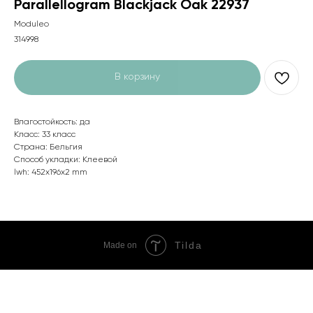
Parallellogram Blackjack Oak 22937
Moduleo
314998
В корзину
Влагостойкость: да
Класс: 33 класс
Страна: Бельгия
Способ укладки: Клеевой
lwh: 452x196x2 mm
Tilda
Made on