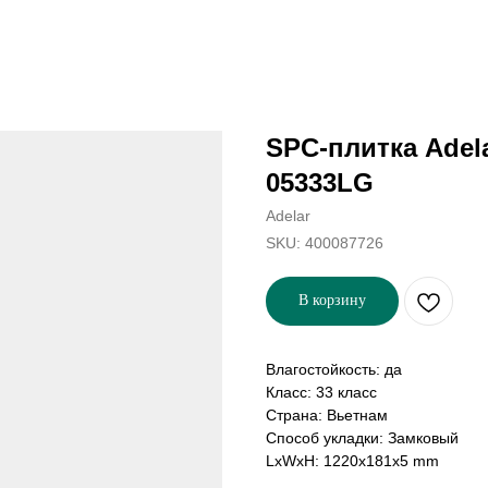
SPC-плитка Adela
05333LG
Adelar
SKU:
400087726
В корзину
Влагостойкость: да
Класс: 33 класс
Страна: Вьетнам
Способ укладки: Замковый
LxWxH: 1220x181x5 mm