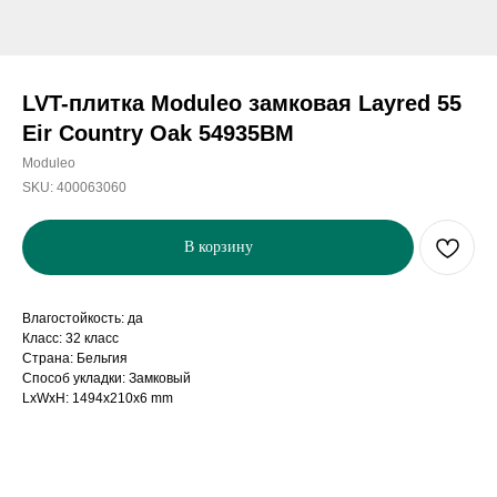
LVT-плитка Moduleo замковая Layred 55
Eir Country Oak 54935BM
Moduleo
SKU:
400063060
В корзину
Влагостойкость: да
Класс: 32 класс
Страна: Бельгия
Способ укладки: Замковый
LxWxH: 1494x210x6 mm