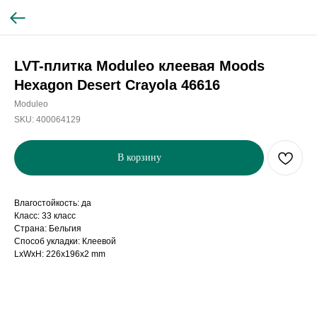
LVT-плитка Moduleo клеевая Moods
Hexagon Desert Crayola 46616
Moduleo
SKU:
400064129
В корзину
Влагостойкость: да
Класс: 33 класс
Страна: Бельгия
Способ укладки: Клеевой
LxWxH: 226x196x2 mm