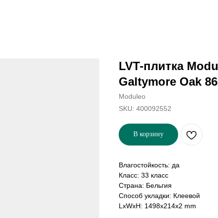
LVT-плитка Modul
Galtymore Oak 8
Moduleo
SKU:
400092552
В корзину
Влагостойкость: да
Класс: 33 класс
Страна: Бельгия
Способ укладки: Клеевой
LxWxH: 1498x214x2 mm