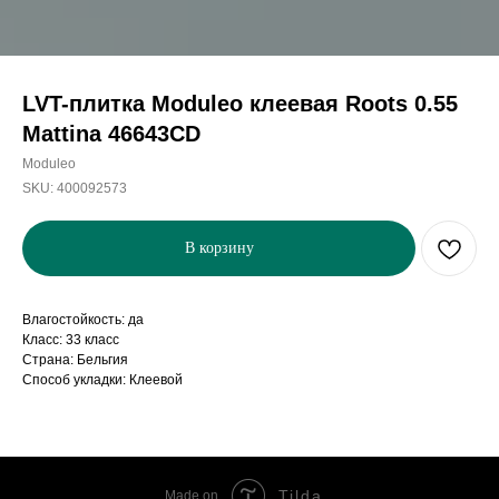
LVT-плитка Moduleo клеевая Roots 0.55
Mattina 46643CD
Moduleo
SKU:
400092573
В корзину
Влагостойкость: да
Класс: 33 класс
Страна: Бельгия
Способ укладки: Клеевой
Tilda
Made on