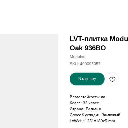
LVT-плитка Modul
Oak 936BO
Moduleo
SKU:
400095057
В корзину
Влагостойкость: да
Класс: 32 класс
Страна: Бельгия
Способ укладки: Замковый
LxWxH: 1251x189x5 mm