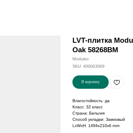
LVT-плитка Modul
Oak 58268BM
Moduleo
SKU:
400063069
В корзину
Влагостойкость: да
Класс: 32 класс
Страна: Бельгия
Способ укладки: Замковый
LxWxH: 1494x210x6 mm