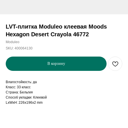
LVT-плитка Moduleo клеевая Moods
Hexagon Desert Crayola 46772
Moduleo
SKU:
400064130
В корзину
Влагостойкость: да
Класс: 33 класс
Страна: Бельгия
Способ укладки: Клеевой
LxWxH: 226x196x2 mm