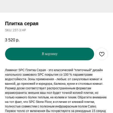
Плитка серая
SKU:
237-3 HP
3 520
р.
В корзину
Ламинат SPC Плитка Серая - это классический "плиточный" дизайн
напольного замкового SPC покрытия со 100 % параметрами
водостойкости. Зоны применения - любые: от санузловых комнат и
ванной, до прихожей и коридора, балкона, кухни и столовых комнат.
Размер доски соответствует распространенным форматам
керамогранита: внешне ваш пол будет точной копией плитки, но
только намного более теплым, не колким и тихим. Обратите внимание
на тот факт, что SPC Stone Floor, в отличие от клеевой плитки,
полностью совместим с полезным инфракрасным полом Caleo.
Первое тепло от включения Вы почувствуете за рекордные 15 секунд