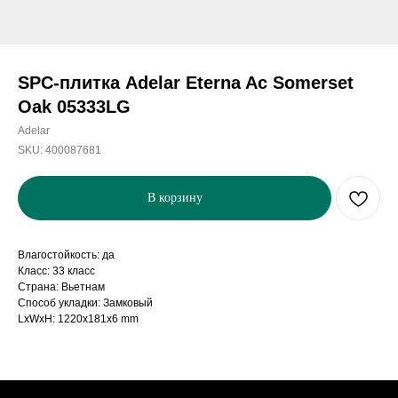
SPC-плитка Adelar Eterna Ac Somerset
Oak 05333LG
Adelar
SKU:
400087681
В корзину
Влагостойкость: да
Класс: 33 класс
Страна: Вьетнам
Способ укладки: Замковый
LxWxH: 1220x181x6 mm