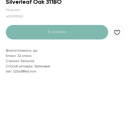
Silverleaf Oak 311BO
Moduleo
400095062
В корзину
Влагостойкость: да
Класс: 32 класс
Страна: Бельгия
Способ укладки: Замковый
lwh: 1251x189x5 mm