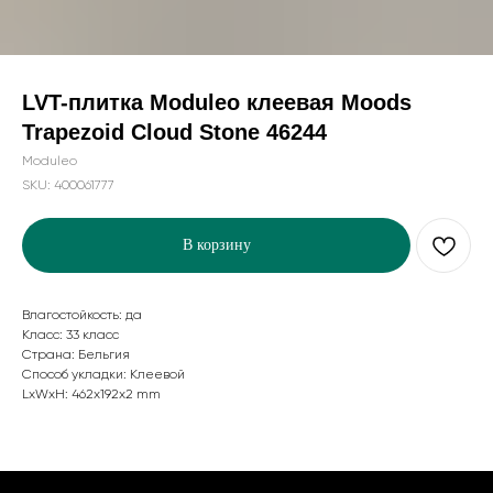
LVT-плитка Moduleo клеевая Moods
Trapezoid Cloud Stone 46244
Moduleo
SKU:
400061777
В корзину
Влагостойкость: да
Класс: 33 класс
Страна: Бельгия
Способ укладки: Клеевой
LxWxH: 462x192x2 mm