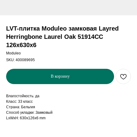
LVT-плитка Moduleo замковая Layred
Herringbone Laurel Oak 51914CC
126х630x6
Moduleo
SKU:
400089695
В корзину
Влагостойкость: да
Класс: 33 класс
Страна: Бельгия
Способ укладки: Замковый
LxWxH: 630x126x6 mm