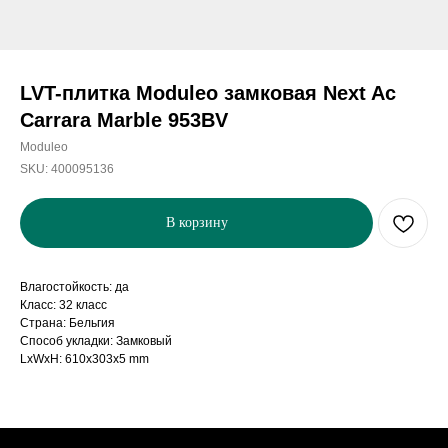
LVT-плитка Moduleo замковая Next Ac
Carrara Marble 953BV
Moduleo
SKU:
400095136
В корзину
Влагостойкость: да
Класс: 32 класс
Страна: Бельгия
Способ укладки: Замковый
LxWxH: 610x303x5 mm