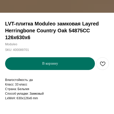
LVT-плитка Moduleo замковая Layred
Herringbone Country Oak 54875CC
126х630x6
Moduleo
SKU:
400089701
В корзину
Влагостойкость: да
Класс: 33 класс
Страна: Бельгия
Способ укладки: Замковый
LxWxH: 630x126x6 mm