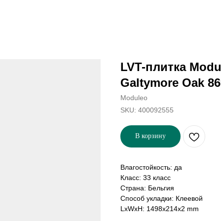
LVT-плитка Modul
Galtymore Oak 8
Moduleo
SKU:
400092555
В корзину
Влагостойкость: да
Класс: 33 класс
Страна: Бельгия
Способ укладки: Клеевой
LxWxH: 1498x214x2 mm