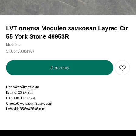
LVT-плитка Moduleo замковая Layred Cir
55 York Stone 46953R
Moduleo
SKU:
400084907
В корзину
Влагостойкость: да
Класс: 33 класс
Страна: Бельгия
Способ укладки: Замковый
LxWxH: 856x428x6 mm