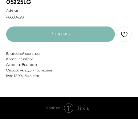
05225LG
Adelar
400087690
В корзину
Влагостойкость: да
Класс: 33 класс
Страна: Вьетнам
Способ укладки: Замковый
lwh: 1220x181x6 mm
Tilda
Made on