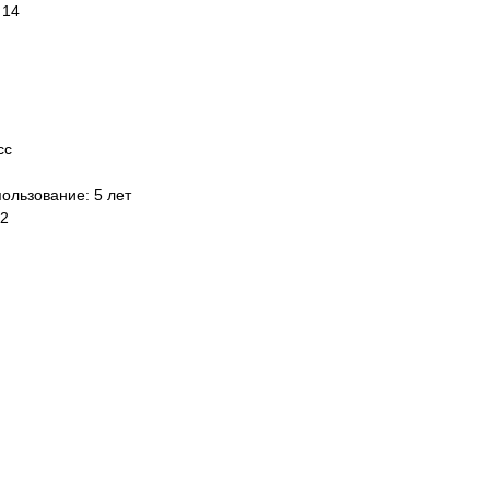
 14
сс
ользование: 5 лет
м2