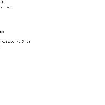
 14
й замок
асс
пользование: 5 лет
2