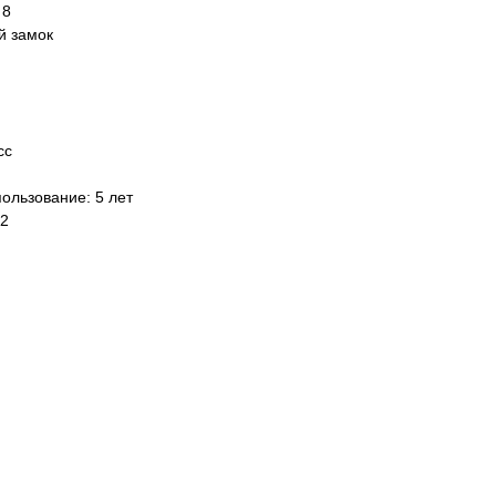
 8
й замок
сс
ользование: 5 лет
м2