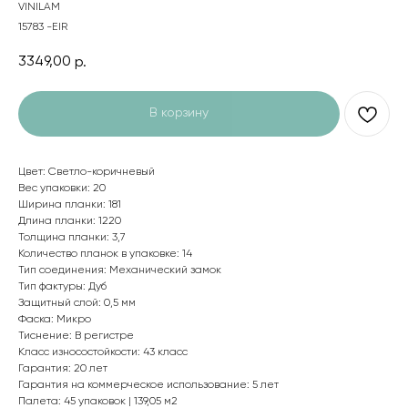
VINILAM
15783 -EIR
3349,00
р.
В корзину
Цвет: Светло-коричневый
Вес упаковки: 20
Ширина планки: 181
Длина планки: 1220
Толщина планки: 3,7
Количество планок в упаковке: 14
Тип соединения: Механический замок
Тип фактуры: Дуб
Защитный слой: 0,5 мм
Фаска: Микро
Тиснение: В регистре
Класс износостойкости: 43 класс
Гарантия: 20 лет
Гарантия на коммерческое использование: 5 лет
Палета: 45 упаковок | 139,05 м2