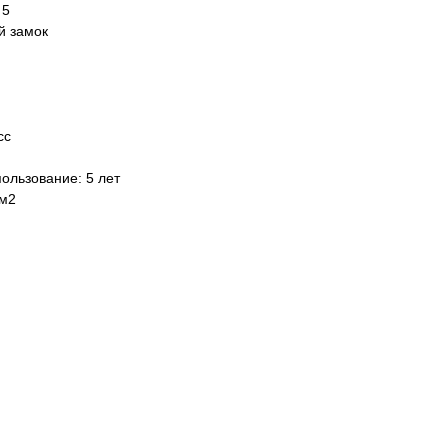
 5
й замок
сс
ользование: 5 лет
 м2