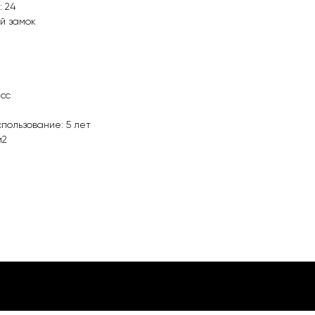
: 24
й замок
асс
пользование: 5 лет
м2