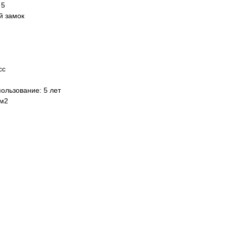
 5
й замок
сс
ользование: 5 лет
 м2