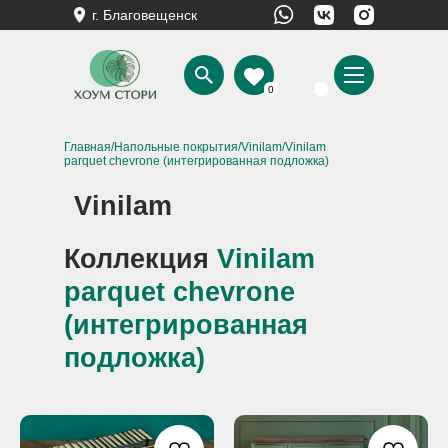
г. Благовещенск
0
Главная
/
Напольные покрытия
/
Vinilam
/Vinilam
parquet chevrone (интегрированная подложка)
Vinilam
Коллекция
Vinilam
parquet chevrone
(интегрированная
подложка)