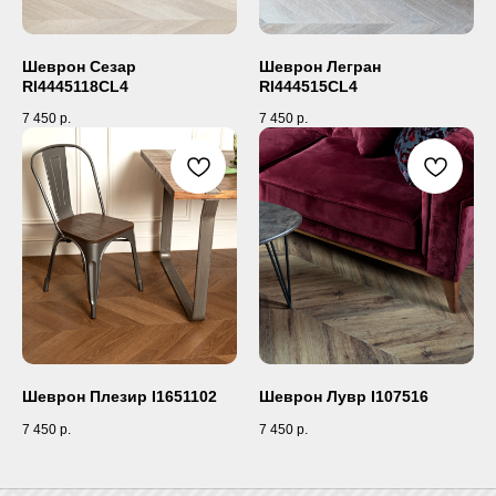
Шеврон Сезар
Шеврон Легран
RI4445118CL4
RI444515CL4
7 450
р.
7 450
р.
Шеврон Плезир I1651102
Шеврон Лувр I107516
7 450
р.
7 450
р.