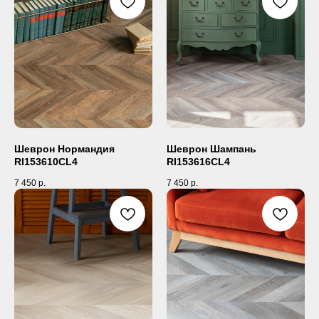
Шеврон Нормандия
Шеврон Шампань
RI153610CL4
RI153616CL4
7 450
р.
7 450
р.