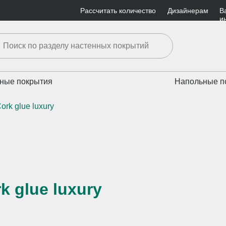
Рассчитать количество
Дизайнерам
В
и
ные покрытия
Напольные п
Cork glue luxury
k glue luxury