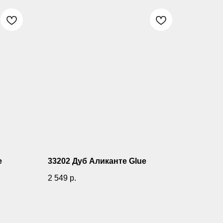
e
33202 Дуб Аликанте Glue
2 549
р.