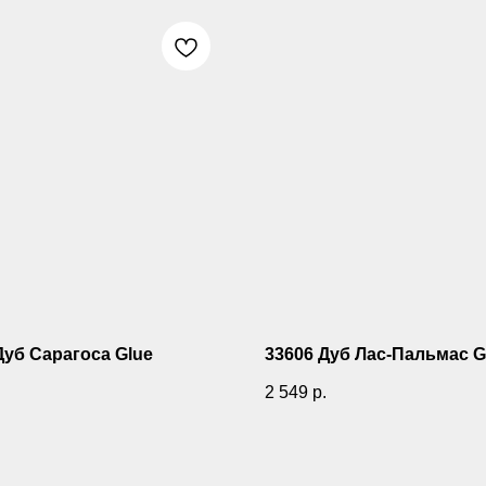
Дуб Сарагоса Glue
33606 Дуб Лас-Пальмас G
.
2 549
р.