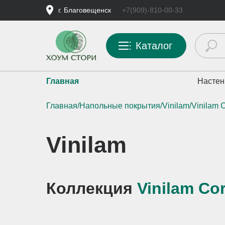
г. Благовещенск
+7(909)-810-00-33
Каталог
Главная
Настен
Главная
/
Напольные покрытия
/
Vinilam
/Vinilam 
Vinilam
Коллекция
Vinilam Cor