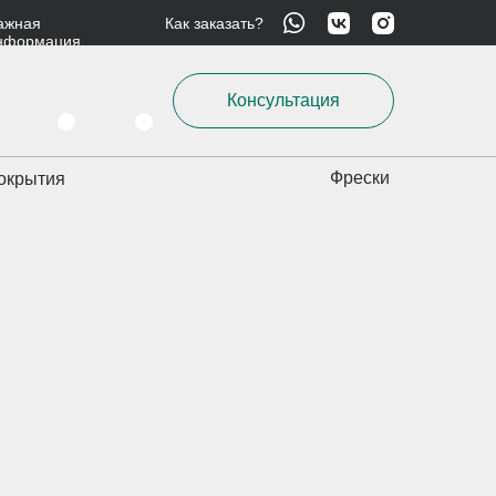
ажная
Как заказать?
нформация
Консультация
Фрески
окрытия