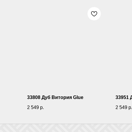
33808 Дуб Витория Glue
33951 
2 549
р.
2 549
р