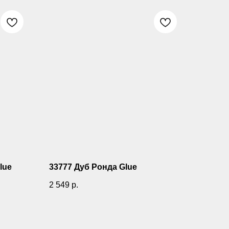
lue
33777 Дуб Ронда Glue
2 549
р.