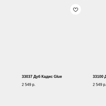
33037 Дуб Кадис Glue
33100 
2 549
р.
2 549
р