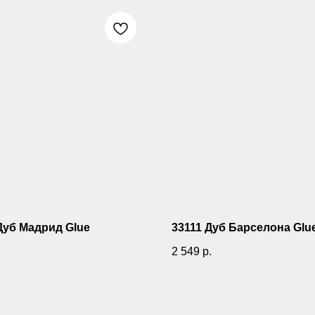
Дуб Мадрид Glue
33111 Дуб Барселона Glu
.
2 549
р.