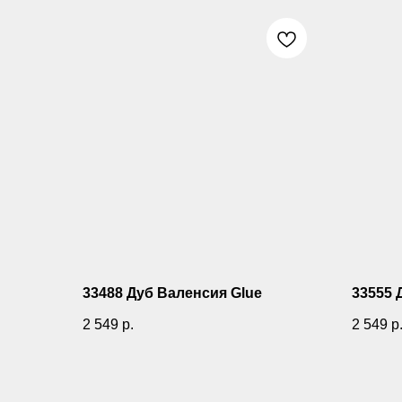
33488 Дуб Валенсия Glue
33555 
2 549
р.
2 549
р