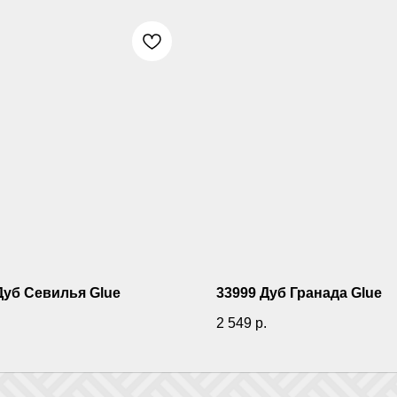
Дуб Севилья Glue
33999 Дуб Гранада Glue
.
2 549
р.