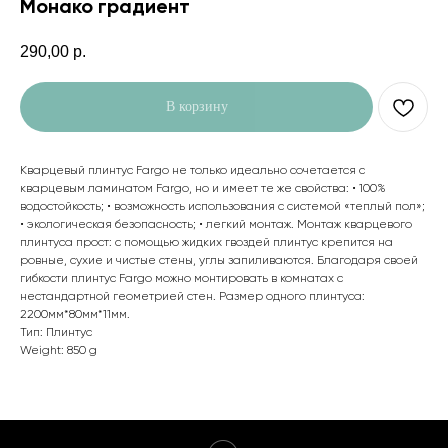
Монако градиент
290,00
р.
В корзину
Кварцевый плинтус Fargo не только идеально сочетается с
кварцевым ламинатом Fargo, но и имеет те же свойства: • 100%
водостойкость; • возможность использования с системой «теплый пол»;
• экологическая безопасность; • легкий монтаж. Монтаж кварцевого
плинтуса прост: с помощью жидких гвоздей плинтус крепится на
ровные, сухие и чистые стены, углы запиливаются. Благодаря своей
гибкости плинтус Fargo можно монтировать в комнатах с
нестандартной геометрией стен. Размер одного плинтуса:
2200мм*80мм*11мм.
Тип: Плинтус
Weight: 850 g