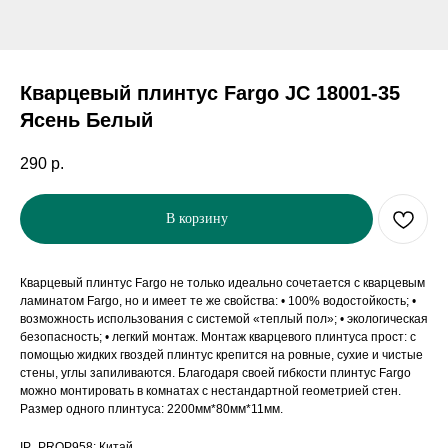
Кварцевый плинтус Fargo JC 18001-35
Ясень Белый
290
р.
В корзину
Кварцевый плинтус Fargo не только идеально сочетается с кварцевым
ламинатом Fargo, но и имеет те же свойства: • 100% водостойкость; •
возможность использования с системой «теплый пол»; • экологическая
безопасность; • легкий монтаж. Монтаж кварцевого плинтуса прост: с
помощью жидких гвоздей плинтус крепится на ровные, сухие и чистые
стены, углы запиливаются. Благодаря своей гибкости плинтус Fargo
можно монтировать в комнатах с нестандартной геометрией стен.
Размер одного плинтуса: 2200мм*80мм*11мм.
IP_PROP958: Китай