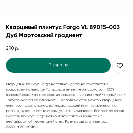
Кварцевый плинтус Fargo VL 89015-003
Дуб Мартовский градиент
290
р.
В корзину
Кварцевый плинтус Fargo не только идеально сочетается с
кварцевым ламинатом Fargo, но и имеет те же свойства: • 100%
водостойкость; • возможность использования с системой «теплый пол»;
• экологическая безопасность; • легкий монтаж. Монтаж кварцевого
плинтуса прост: с помощью жидких гвоздей плинтус крепится на
ровные, сухие и чистые стены, углы запиливаются. Благодаря своей
гибкости плинтус Fargo можно монтировать в комнатах с
нестандартной геометрией стен. Размер одного плинтуса:
2200мм*80мм*11мм.