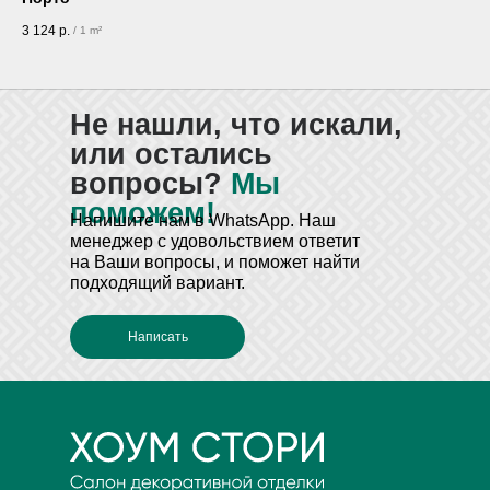
3 124
р.
/
1 m²
Не нашли, что искали,
или остались
вопросы?
Мы
поможем!
Напишите нам в WhatsApp
. Наш
менеджер с удовольствием ответит
на Ваши вопросы, и поможет найти
подходящий вариант.
Написать