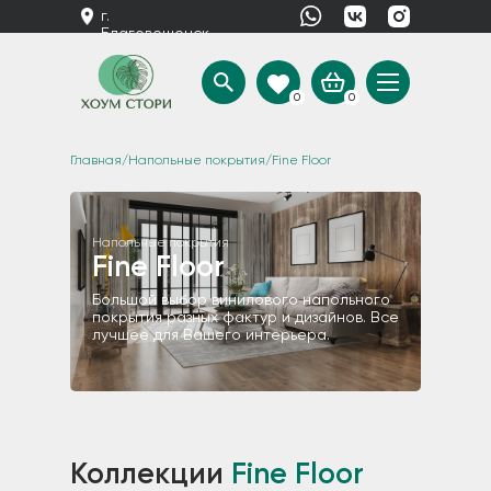
г.
Благовещенск
0
0
Главная
/
Напольные покрытия
/Fine Floor
Напольные покрытия
Fine Floor
Большой выбор винилового напольного
покрытия разных фактур и дизайнов. Все
лучшее для Вашего интерьера.
Коллекции
Fine Floor