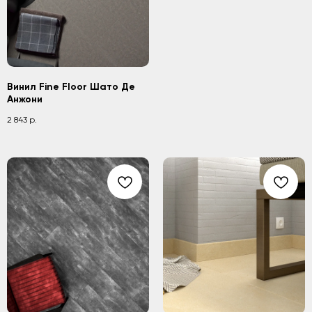
Винил Fine Floor Шато Де
Анжони
2 843
р.