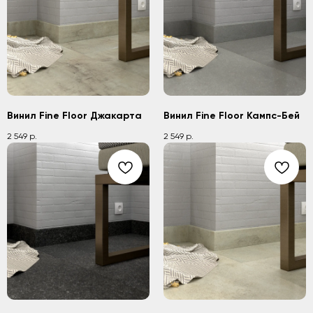
Винил Fine Floor Джакарта
Винил Fine Floor Кампс-Бей
2 549
2 549
р.
р.