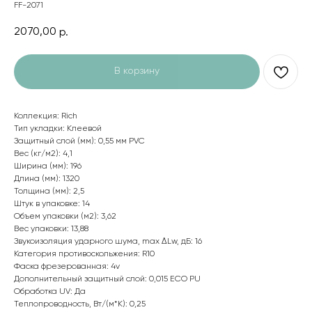
FF-2071
2070,00
р.
В корзину
Коллекция: Rich
Тип укладки: Клеевой
Защитный слой (мм): 0,55 мм PVC
Вес (кг/м2): 4,1
Ширина (мм): 196
Длина (мм): 1320
Толщина (мм): 2,5
Штук в упаковке: 14
Объем упаковки (м2): 3,62
Вес упаковки: 13,88
Звукоизоляция ударного шума, max ΔLw, дБ: 16
Категория противоскольжения: R10
Фаска фрезерованная: 4v
Дополнительный защитный слой: 0,015 ECO PU
Обработка UV: Да
Теплопроводность, Вт/(м*К): 0,25