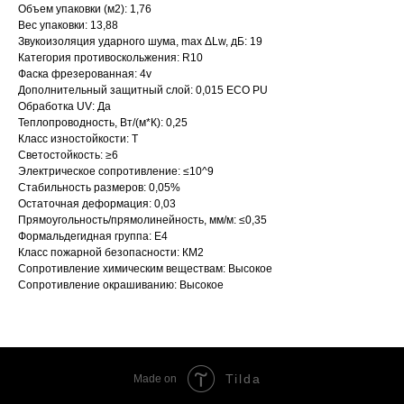
Объем упаковки (м2): 1,76
Вес упаковки: 13,88
Звукоизоляция ударного шума, max ΔLw, дБ: 19
Категория противоскольжения: R10
Фаска фрезерованная: 4v
Дополнительный защитный слой: 0,015 ECO PU
Обработка UV: Да
Теплопроводность, Вт/(м*К): 0,25
Класс изностойкости: Т
Светостойкость: ≥6
Электрическое сопротивление: ≤10^9
Стабильность размеров: 0,05%
Остаточная деформация: 0,03
Прямоугольность/прямолинейность, мм/м: ≤0,35
Формальдегидная группа: Е4
Класс пожарной безопасности: КМ2
Сопротивление химическим веществам: Высокое
Сопротивление окрашиванию: Высокое
Tilda
Made on