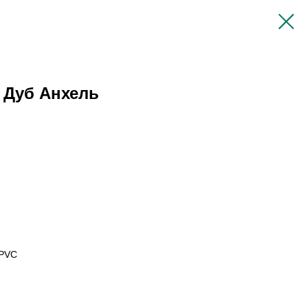
r Дуб Анхель
 PVC