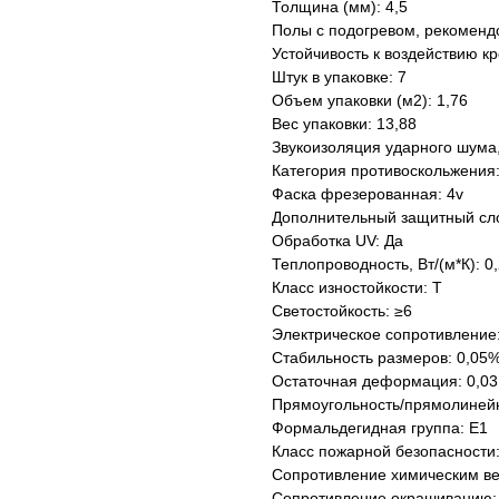
Толщина (мм): 4,5
Полы с подогревом, рекоменд
Устойчивость к воздействию кр
Штук в упаковке: 7
Объем упаковки (м2): 1,76
Вес упаковки: 13,88
Звукоизоляция ударного шума,
Категория противоскольжения
Фаска фрезерованная: 4v
Дополнительный защитный сл
Обработка UV: Да
Теплопроводность, Вт/(м*К): 0
Класс изностойкости: Т
Светостойкость: ≥6
Электрическое сопротивление
Стабильность размеров: 0,05
Остаточная деформация: 0,03
Прямоугольность/прямолинейн
Формальдегидная группа: Е1
Класс пожарной безопасности
Сопротивление химическим в
Сопротивление окрашиванию: