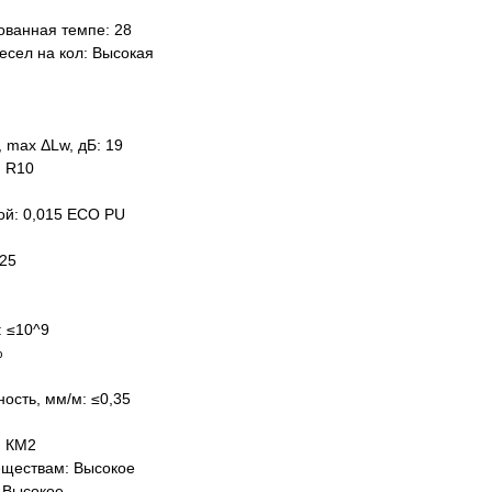
ованная темпе: 28
есел на кол: Высокая
 max ΔLw, дБ: 19
: R10
ой: 0,015 ECO PU
,25
: ≤10^9
%
ость, мм/м: ≤0,35
: КМ2
еществам: Высокое
 Высокое